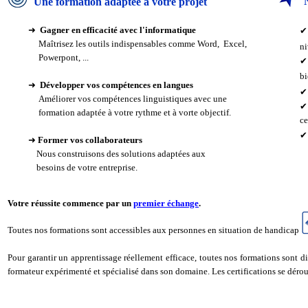
Une formation adaptée à votre projet
➜
Gagner en efficacité avec l'informatique
Maîtrisez les outils indispensables comme Word, Excel,
ni
Powerpont, ...
✔
bi
➜
Développer vos compétences en langues
Améliorer vos compétences linguistiques avec une
formation adaptée à votre rythme et à vorte objectif.
ce
➜
Former vos collaborateurs
Nous construisons des solutions adaptées aux
besoins de votre entreprise.
Votre réussite commence par un
premier échange
.
Toutes nos formations sont accessibles aux personnes en situation de handicap
Pour garantir un apprentissage réellement efficace, toutes nos formations sont 
formateur expérimenté et spécialisé dans son domaine. Les certifications se déro