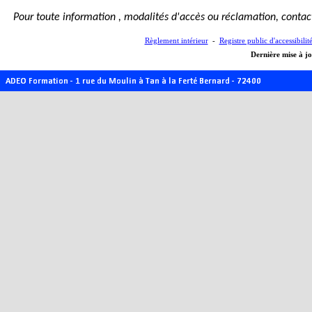
Pour toute information , modalités d'accès ou réclamation,
contac
Règlement intérieur
-
Registre public d'accessibilit
Dernière mise à j